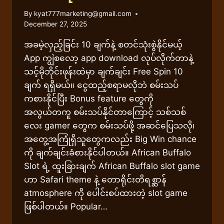
By
kyat777marketing@gmail.com
December 27, 2025
အခမဲ့လှည့်ခြင်း 10 ချက်နဲ့ စတင်သုံးစွဲနိုင်မယ့်
App ကျွဲစလော့ app download လုပ်လိုက်တာနဲ့
သင့်မိုဘိုင်းဖုန်းထဲမှာ ချက်ချင်း Free Spin 10
ချက် ရရှိမယ်။ ငွေထည့်စရာမလိုဘဲ စမ်းသပ်
ကစားနိုင်ပြီး Bonus feature တွေကို
အလွယ်တကူ စမ်းသပ်နိုင်တာကြောင့် သစ်သစ်
လေး gamer တွေက စမ်းသပ်ဖို့ အဆင်ပြေသလို၊
အတွေ့အကြုံရှိသူတွေကလည်း Big Win chance
ကို ချက်ချင်းခံစားနိုင်ပါတယ်။ African Buffalo
Slot ရဲ့ ထူးခြားချက် African Buffalo slot game
ဟာ Safari theme နဲ့ တောရိုင်းတိရစ္ဆာန်
atmosphere ကို ပေါင်းစပ်ထားတဲ့ slot game
ဖြစ်ပါတယ်။ Popular…