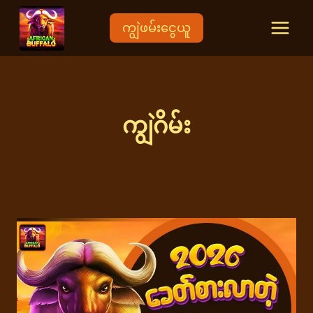
Skip
to
ကျွဲဖမ်းငွေယူ
content
ကျွဲဂိမ်း