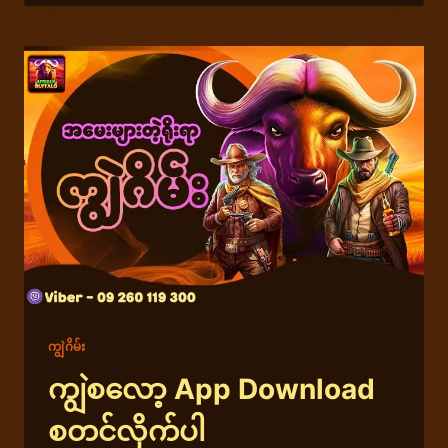
မ်း
အသစ်
–
အခမဲ့
စ
လော့
ဂိ
မ်း
အတွေ့အကြုံ
ကျွဲဂိမ်း
ကျွဲစလော့ App Download
စတင်လိုက်ပါ