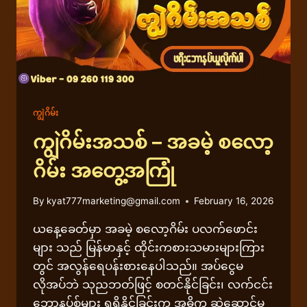
ကျွဲဂိမ်း
ကျွဲဂိမ်းအသစ် – အခမဲ့ စလော့
ဂိမ်း အတွေ့အကြုံ
By
kyat777marketing@gmail.com
February 16, 2026
ယနေ့ခေတ်မှာ အခမဲ့ စလော့ဂိမ်း ပလက်ဖောင်း
များ သည် မြန်မာနှင့် ထိုင်းကစားသမားများကြား
တွင် အလွန်ရေပန်းစားနေပါသည်။ အပ်ငွေမ
လိုအပ်ဘဲ သုညဘတ်ဖြင့် စတင်နိုင်ခြင်း၊ လက်ငင်း
ဘောနပ်စ်များ ရရှိနိုင်ခြင်းက အဓိက ဆွဲဆောင်မှု