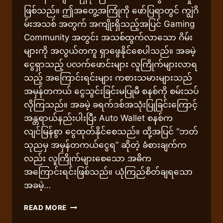
ဖြစ်သည်။ ဤအတွေ့အကြုံကို ဖော်ပြရာတွင် ကျွဲဂိ
မ်းအသစ် အတွက် အကျိုးရှိသည့်အပြင် Gaming
Community အတွင်း အသစ်ထွက်လာသော ဂိမ်း
များကို အလွယ်တကူ ရှာဖွေနိုင်စေပါသည်။ အခမဲ့
ငွေရှာသည့် ပလက်ဖောင်းများ လူကြိုက်များလာရ
သည့် အကြောင်းရင်းများ ကစားသမားများသည်
အမှန်တကယ် ငွေသွင်းခြင်းမပြုမီ စနစ်ကို စမ်းသပ်
လိုကြသည်။ အခမဲ့ ခရက်ဒစ်အသုံးပြုခြင်းကြောင့်
အန္တရာယ်နည်းပါးပြီး Auto Wallet စနစ်က
လျင်မြန်စွာ ငွေထုတ်နိုင်စေသည်။ ထို့အပြင် “ဘတ်
သုညမှ အမှန်တကယ်ငွေရ” ဆိုတဲ့ ခံစားချက်က
လည်း လူကြိုက်များစေသော အဓိက
အကြောင်းရင်းဖြစ်သည်။ ယုံကြည်စိတ်ချရသော
အခမဲ့…
ကျွဲ
READ MORE
ဂိ