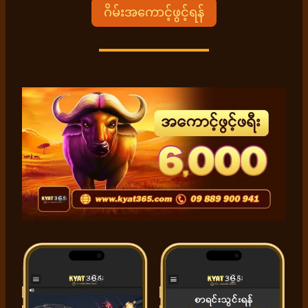
ဂိမ်းအကောင့်ဖွင့်ရန်