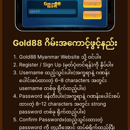
Gold88
ဂိမ်းအကောင့်ဖွင့်နည်း
Gold88 Myanmar Website သို့ ဝင်ပါ။
Register / Sign Up (မှတ်ပုံတင်ရန်)ကို နှိပ်ပါ။
Username ထည့်သွင်းပါ။(အက္ခရာနဲ့ ဂဏန်း
ပေါင်းစပ်ထားတဲ့ 6–8 characters အတွင်း
username တစ်ခု ရိုက်ထည့်ပါ။)
Password ဖန်တီးပါ။(အက္ခရာနဲ့ ဂဏန်းပေါင်းစပ်
ထားတဲ့ 8–12 characters အတွင်း strong
password တစ်ခု ရိုက်ထည့်ပါ။)
Confirm Password။(ထည့်သွင်းထားတဲ့
password ကို တူညီအောင် ထပ်မံရိုက်ထည့်ပြီး