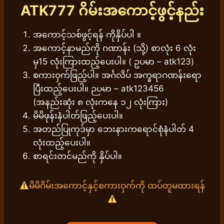
ATK777
ဂိမ်းအကောင့်ဖွင့်နည်း
အကောင့်သစ်ဖွင့်ရန် ကိုနှိပ်ပါ ။
အကောင့်နာမည်ကို ဂဏာန်း (သို့) စာလုံး 6 လုံး
မှ15 လုံးကြားထည့်ပေးပါ။ ( ဥပမာ – atk123)
စကားဝှက်ဖြည့်ပါ။ အင်္ဂလိပ် အက္ခရာဂဏန်းရော
ပြီးထည့်ပေးပါ။ ဉပမာ – atk123456
(အနည်းဆုံး ၈ လုံးကနေ ၁၂ လုံးကြား)
မိမိဖုန်းနံပါတ်ဖြည့်ပေးပါ။
အတည်ပြုကုဒ်မှာ ဘေးနားကရောင်စုံနံပါတ် 4
လုံးထည့်ပေးပါ။
စာရင်းတင်မည်ကို နှိပ်ပါ။
မိမိဂိမ်းအကောင့်နှင့်စကားဝှက်ကို ထပ်တူမထားရန်