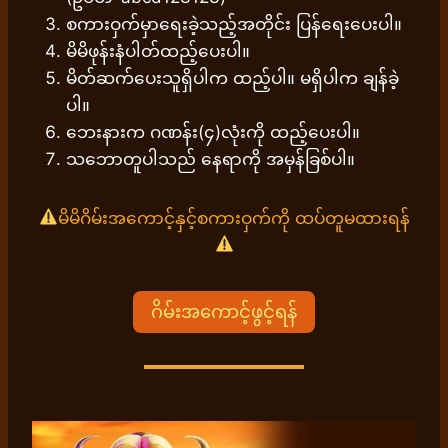
စကားဝှက်မှာရေးခဲ့သည့်အတိုင်း ပြန်ရေးပေးပါ။
မိမိဖုန်းနံပါတ်ထည့်ပေးပါ။
မိတ်ဆက်ပေးသူရှိပါက ထည့်ပါ။ မရှိပါက ချန်ခဲ့
ပါ။
ဘေးနားက ဂဏန်း(၄)လုံးကို ထည့်ပေးပါ။
သဘောတူပါသည် နေရာကို အမှန်ခြစ်ပါ။
မိမိဂိမ်းအကောင့်နှင့်စကားဝှက်ကို ထပ်တူမထားရန်
ဂိမ်းအကောင့်ဖွင့်ရန်