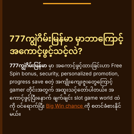
777ကျွဲဂိမ်းမြန်မာ
မှာဘာကြောင့်
အကောင့်ဖွင့်သင့်လဲ?
777ကျွဲဂိမ်းမြန်မာ
မှာ အကောင့်ဖွင့်ထားခြင်းဟာ Free
Spin bonus, security, personalized promotion,
progress save စတဲ့ အကျိုးကျေးဇူးတွေကြောင့်
gamer တိုင်းအတွက် အထူးသင့်တော်ပါတယ်။ အ
ကောင့်ဖွင့်ပြီးနောက် ချက်ချင်း slot game world ထဲ
ကို ဝင်ရောက်ပြီး
Big Win chance
ကို စတင်ခံစားနိုင်
မယ်။