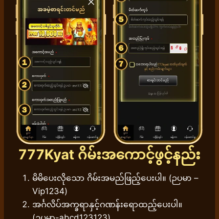
777Kyat
ဂိမ်းအကောင့်ဖွင့်နည်း
မိမိပေးလိုသော ဂိမ်းအမည်ဖြည့်ပေးပါ။ (ဉပမာ –
Vip1234)
အင်္ဂလိပ်အက္ခရာနှင့်ဂဏန်းရောထည့်ပေးပါ။
(ဥပမာ-abcd123123)