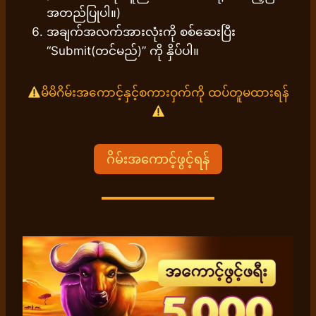
အတည်ပြုပါ။)
အချက်အလက်အားလုံးကို စစ်ဆေးပြီး
“Submit(တင်မည်)” ကို နှိပ်ပါ။
မိမိဂိမ်းအကောင့်နှင့်စကားဝှက်ကို ထပ်တူမထားရန်
ဂိမ်းအကောင့်ဖွင့်ရန်