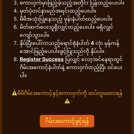
စကားဝှက်မှာဖြည့်ခဲ့သည့်အတိုင်း ပြန်ထည့်ပေးပါ။
မှတ်ပုံတင်နာမည်အရင်းထည့်ပေးပါ။
မိမိအသုံးပြုနေသည့် ဖုန်းနံပါတ်ထည့်ပေးပါ။
မိတ်ဆက်ပေးသူရှိလျှင်ထည့်ပေးပါ။ မရှိလျှင်
ကျော်သွားပါ။
နှိပ်ပြီးပေါ်လာသည့်ရောင်စုံနံပါတ်
4
လုံး မှန်ကန်
အောင်ဖြည့်ပေးပါ။ခွင့်ပြုသည်ကို နှိပ်ပါ။
Register Success
ပြလျှင် လော့အင်နေရာတွင်
ဂိမ်းအကောင့်နံပါတ်နဲ့ စကားဝှက်ထည့်ပြီး ဝင်ပေး
ပါ။
မိမိဂိမ်းအကောင့်နှင့်စကားဝှက်ကို ထပ်တူမထားရန်
ဂိမ်းအကောင့်ဖွင့်ရန်