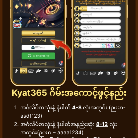
Kyat365
ဂိမ်းအကောင့်ဖွင့်နည်း
အင်္ဂလိပ်စာလုံးနဲ့ နံပါတ်
4-8
လုံးအတွင်း (ဉပမာ-
asdf123)
အင်္ဂလိပ်စာလုံးနဲ့ နံပါတ်အနည်းဆုံး
8-12
လုံး
အတွင်း(ဉပမာ – aaaa1234)