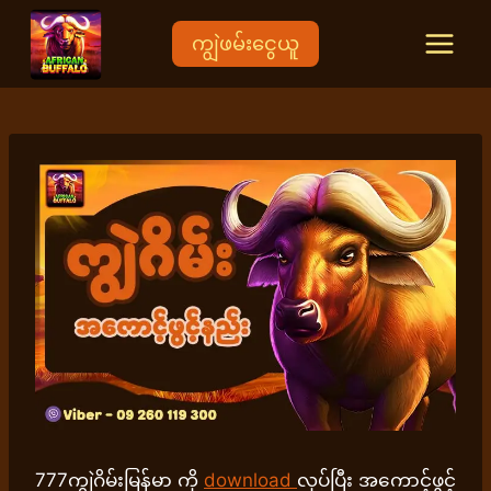
Skip
to
ကျွဲဖမ်းငွေယူ
content
777ကျွဲဂိမ်းမြန်မာ ကို
download
လုပ်ပြီး အကောင့်ဖွင့်