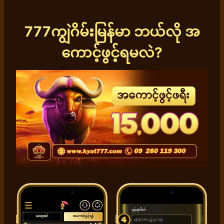
777ကျွဲဂိမ်းမြန်မာ ဘယ်လို အ
ကောင့်ဖွင့်ရမလဲ?